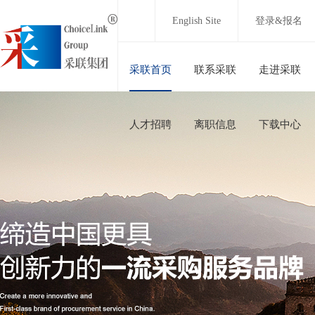
English Site
登录&报名
采联首页
联系采联
走进采联
人才招聘
离职信息
下载中心