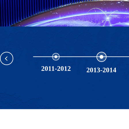
2011-2012
2013-2014
2015-2016