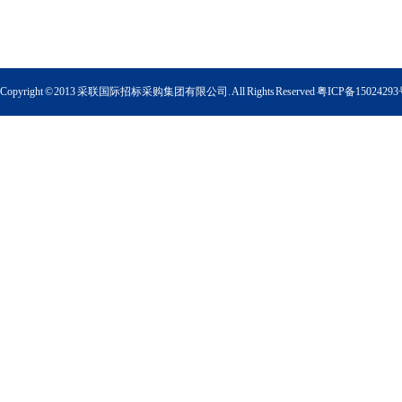
Copyright © 2013 采联国际招标采购集团有限公司. All Rights Reserved
粤ICP备1502429