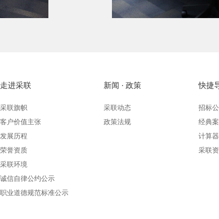
走进采联
新闻 · 政策
快捷
采联旗帜
采联动态
招标公
客户价值主张
政策法规
经典案
发展历程
计算器
荣誉资质
采联资
采联环境
诚信自律公约公示
职业道德规范标准公示