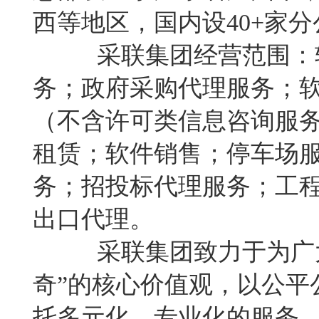
西等地区，国内设40+家
采联集团经营范围：软
务；政府采购代理服务；
（不含许可类信息咨询服
租赁；软件销售；停车场
务；招投标代理服务；工
出口代理。
采联集团致力于为广大客
奇”的核心价值观，以公平
托多元化、专业化的服务，