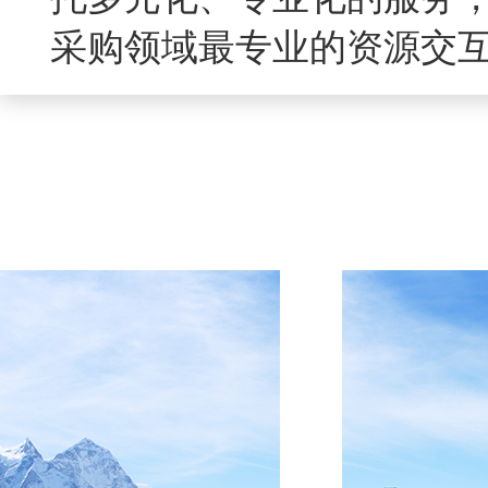
采购领域最专业的资源交互