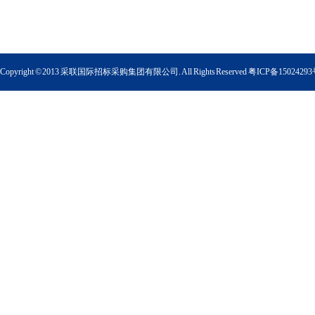
Copyright © 2013 采联国际招标采购集团有限公司. All Rights Reserved
粤ICP备1502429