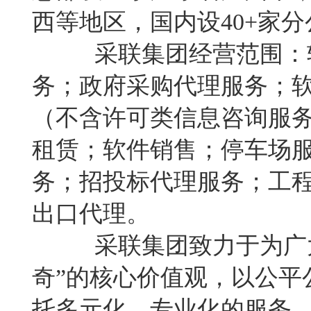
西等地区，国内设40+家
采联集团经营范围：软
务；政府采购代理服务；
（不含许可类信息咨询服
租赁；软件销售；停车场
务；招投标代理服务；工
出口代理。
采联集团致力于为广大客
奇”的核心价值观，以公平
托多元化、专业化的服务，