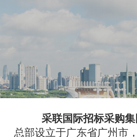
采联国际招标采购集
总部设立于广东省广州市