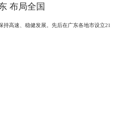
东 布局全国
终保持高速、稳健发展。先后在广东各地市设立21
。