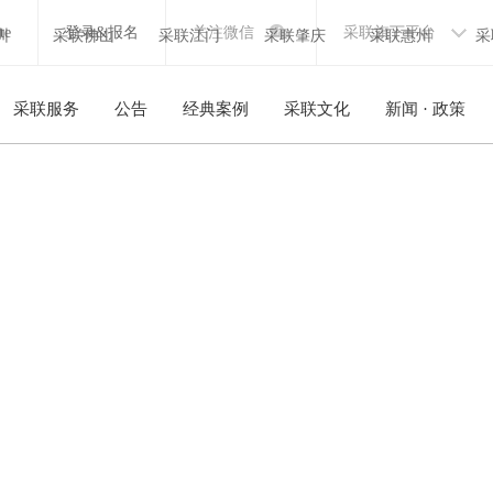
te
登录&报名
关注微信
采联旗下平台
圳
采联佛山
采联江门
采联肇庆
采联惠州
采
采联服务
公告
经典案例
采联文化
新闻 · 政策