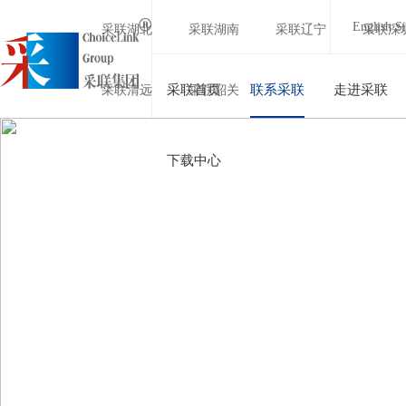
English Si
采联湖北
采联湖南
采联辽宁
采联深
采联首页
联系采联
走进采联
采联清远
采联韶关
下载中心