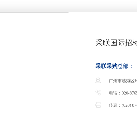
采联国际招
采联采购
总部：
广州市越秀区环
电话：020-8765
传真：(020) 8765