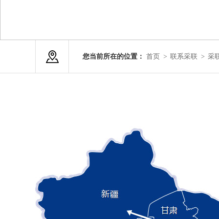
您当前所在的位置：
首页
>
联系采联
>
采