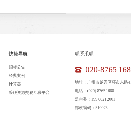
快捷导航
联系采联
招标公告
020-8765 168
经典案例
地址：广州市越秀区环市东路472
计算器
电话：(020) 8765 1688
采联资源交易互联平台
监审委：199 6621 2001
邮政编码：510075