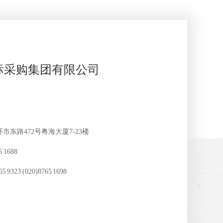
标采购集团有限公司
市东路472号粤海大厦7-23楼
 1688
 9323 (020)8765 1698