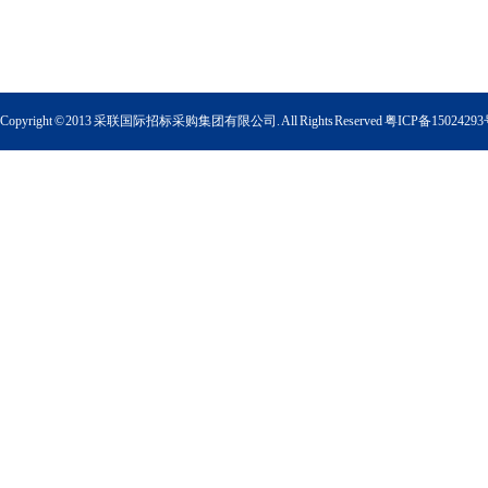
Copyright © 2013 采联国际招标采购集团有限公司. All Rights Reserved
粤ICP备1502429