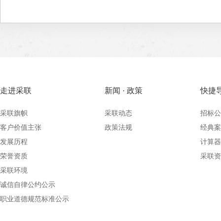
走进采联
新闻 · 政策
快捷
采联旗帜
采联动态
招标公
客户价值主张
政策法规
经典案
发展历程
计算器
荣誉资质
采联资
采联环境
诚信自律公约公示
职业道德规范标准公示