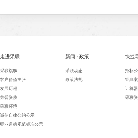
走进采联
新闻 · 政策
快捷
采联旗帜
采联动态
招标公
客户价值主张
政策法规
经典案
发展历程
计算器
荣誉资质
采联资
采联环境
诚信自律公约公示
职业道德规范标准公示