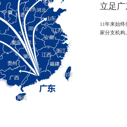
立足广
11年来始
家分支机构