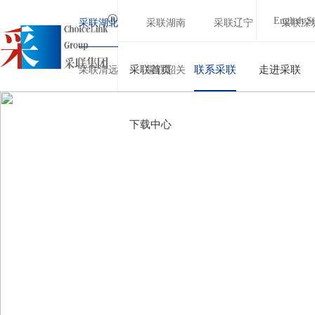
English Si
采联湖北
采联湖南
采联辽宁
采联深
采联首页
联系采联
走进采联
采联清远
采联韶关
下载中心