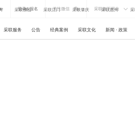
te
登录&报名
关注微信
采联旗下平台
圳
采联佛山
采联江门
采联肇庆
采联惠州
采
采联服务
公告
经典案例
采联文化
新闻 · 政策