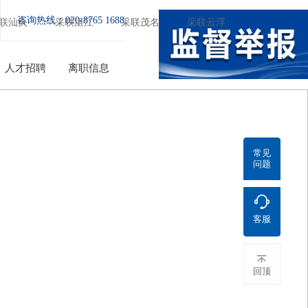
咨询热线：020-8765 1688
联汕头
采联湛江
采联茂名
采联云浮
人才招聘
离职信息
常见
问题
客服
回顶