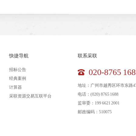
快捷导航
联系采联
招标公告
020-8765 168
经典案例
地址：广州市越秀区环市东路472
计算器
电话：(020) 8765 1688
采联资源交易互联平台
监审委：199 6621 2001
邮政编码：510075