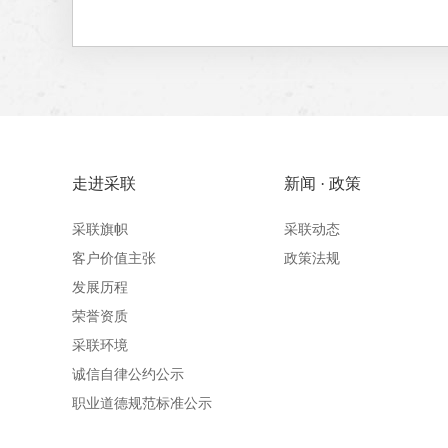
走进采联
新闻 · 政策
采联旗帜
采联动态
客户价值主张
政策法规
发展历程
荣誉资质
采联环境
诚信自律公约公示
职业道德规范标准公示