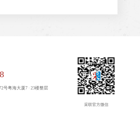
8
号粤海大厦7 · 23楼整层
采联官方微信