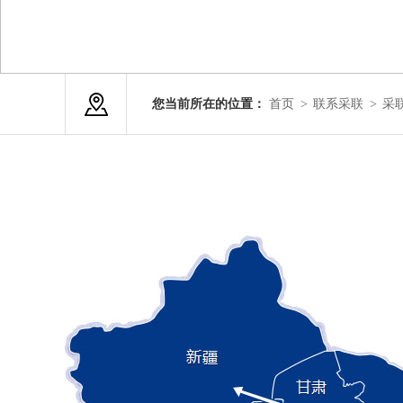
您当前所在的位置：
首页
>
联系采联
>
采