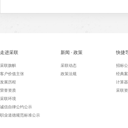
走进采联
新闻 · 政策
快捷
采联旗帜
采联动态
招标公
客户价值主张
政策法规
经典案
发展历程
计算器
荣誉资质
采联资
采联环境
诚信自律公约公示
职业道德规范标准公示