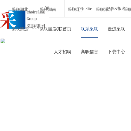
English Site
登录&报名
采联湖北
采联湖南
采联辽宁
采联深圳
采
采联首页
联系采联
走进采联
采联清远
采联韶关
人才招聘
离职信息
下载中心